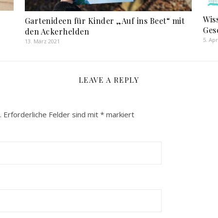
Wis
Gartenideen für Kinder „Auf ins Beet“ mit
Ges
den Ackerhelden
5. Apr
13. März 2021
LEAVE A REPLY
.
Erforderliche Felder sind mit
*
markiert