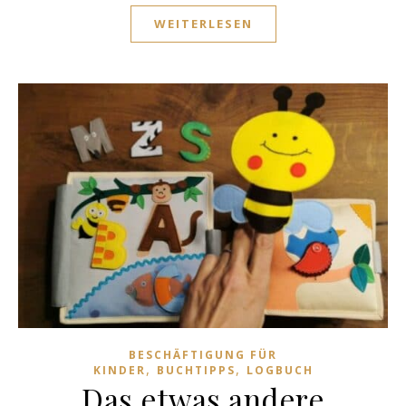
WEITERLESEN
BESCHÄFTIGUNG FÜR
,
,
KINDER
BUCHTIPPS
LOGBUCH
Das etwas andere