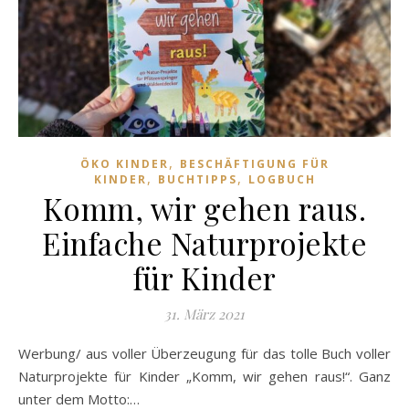
,
ÖKO KINDER
BESCHÄFTIGUNG FÜR
,
,
KINDER
BUCHTIPPS
LOGBUCH
Komm, wir gehen raus.
Einfache Naturprojekte
für Kinder
31. März 2021
Werbung/ aus voller Überzeugung für das tolle Buch voller
Naturprojekte für Kinder „Komm, wir gehen raus!“. Ganz
unter dem Motto:…