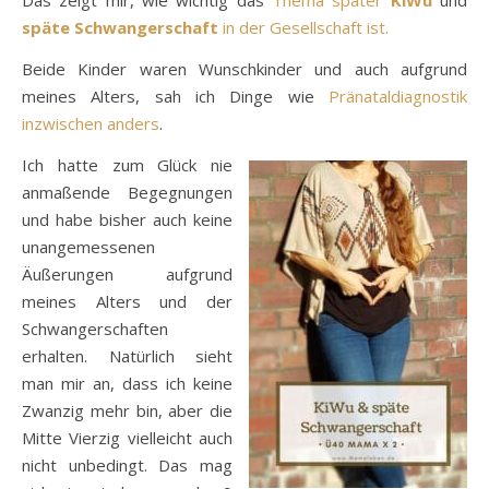
Das zeigt mir, wie wichtig das
Thema später
KiWu
und
späte Schwangerschaft
in der Gesellschaft ist.
Beide Kinder waren Wunschkinder und auch aufgrund
meines Alters, sah ich Dinge wie
Pränataldiagnostik
inzwischen anders
.
Ich hatte zum Glück nie
anmaßende Begegnungen
und habe bisher auch keine
unangemessenen
Äußerungen aufgrund
meines Alters und der
Schwangerschaften
erhalten. Natürlich sieht
man mir an, dass ich keine
Zwanzig mehr bin, aber die
Mitte Vierzig vielleicht auch
nicht unbedingt. Das mag