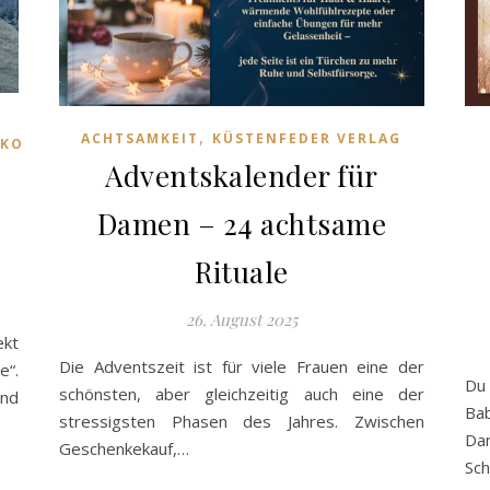
,
ACHTSAMKEIT
KÜSTENFEDER VERLAG
KO
Adventskalender für
–
Damen – 24 achtsame
Rituale
26. August 2025
ekt
Die Adventszeit ist für viele Frauen eine der
“.
Du 
schönsten, aber gleichzeitig auch eine der
und
Ba
stressigsten Phasen des Jahres. Zwischen
Da
Geschenkekauf,…
Sc