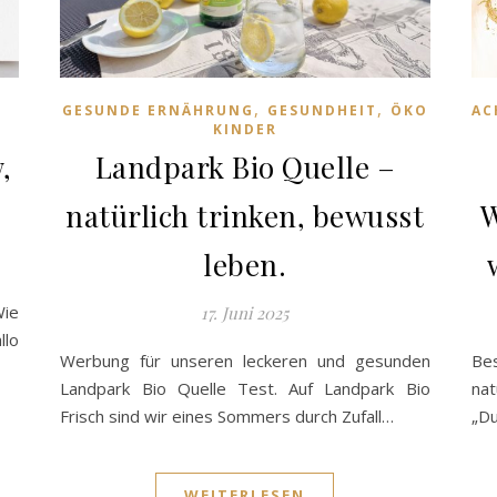
,
,
GESUNDE ERNÄHRUNG
GESUNDHEIT
ÖKO
AC
KINDER
,
Landpark Bio Quelle –
natürlich trinken, bewusst
W
leben.
Wie
17. Juni 2025
llo
Werbung für unseren leckeren und gesunden
Bes
Landpark Bio Quelle Test. Auf Landpark Bio
na
Frisch sind wir eines Sommers durch Zufall…
„Du
WEITERLESEN