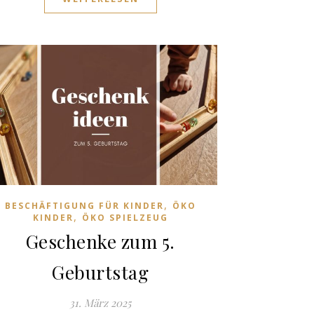
,
BESCHÄFTIGUNG FÜR KINDER
ÖKO
,
KINDER
ÖKO SPIELZEUG
Geschenke zum 5.
Geburtstag
31. März 2025