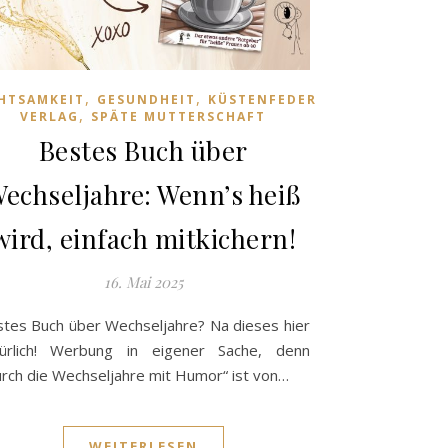
,
,
HTSAMKEIT
GESUNDHEIT
KÜSTENFEDER
,
VERLAG
SPÄTE MUTTERSCHAFT
Bestes Buch über
echseljahre: Wenn’s heiß
wird, einfach mitkichern!
16. Mai 2025
tes Buch über Wechseljahre? Na dieses hier
türlich! Werbung in eigener Sache, denn
rch die Wechseljahre mit Humor“ ist von…
WEITERLESEN