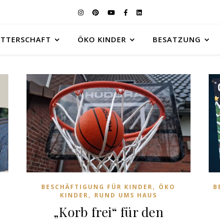
UTTERSCHAFT
ÖKO KINDER
BESATZUNG
,
BESCHÄFTIGUNG FÜR KINDER
ÖKO
B
,
KINDER
RUND UMS HAUS
„Korb frei“ für den