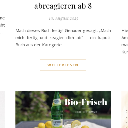
abreagieren ab 8
ine
10. August 2025
eht
Mach dieses Buch fertig! Genauer gesagt: „Mach
Hi
z…
mich fertig und reagier dich ab“ – ein kaputt
Ama
Buch aus der Kategorie…
man
Ku
WEITERLESEN