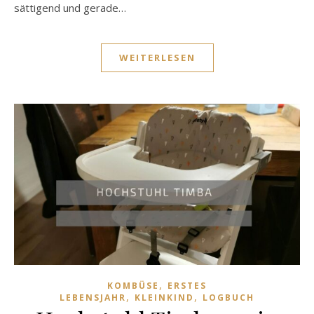
sättigend und gerade…
WEITERLESEN
,
KOMBÜSE
ERSTES
,
,
LEBENSJAHR
KLEINKIND
LOGBUCH