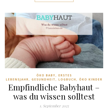
,
ÖKO BABY
ERSTES
,
,
,
LEBENSJAHR
GESUNDHEIT
LOGBUCH
ÖKO KINDER
Empfindliche Babyhaut –
was du wissen solltest
1. September 2025