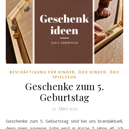
,
,
BESCHÄFTIGUNG FÜR KINDER
ÖKO KINDER
ÖKO
SPIELZEUG
Geschenke zum 5.
Geburtstag
31. März 2025
Geschenke zum 5. Geburtstag sind bei uns brandaktuell,
denn mein jüngerer Sohn wird in Kürze 5 Jahre alt. Ich