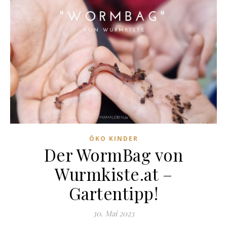
ÖKO KINDER
Der WormBag von
Wurmkiste.at –
Gartentipp!
30. Mai 2023