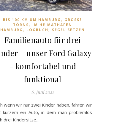
,
BIS 100 KM UM HAMBURG
GROSSE T
,
ÖRNS
IM HEIMATHAFEN
,
,
HAMBURG
LOGBUCH
SEGEL SETZEN
Familienauto für drei
inder – unser Ford Galaxy
– komfortabel und
funktional
6. Juni 2021
h wenn wir nur zwei Kinder haben, fahren wir
t kurzem ein Auto, in dem man problemlos
h drei Kindersitze…