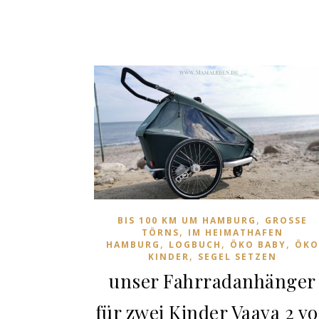
,
BIS 100 KM UM HAMBURG
GROSSE T
,
ÖRNS
IM HEIMATHAFEN
,
,
,
HAMBURG
LOGBUCH
ÖKO BABY
ÖK
,
KINDER
SEGEL SETZEN
unser Fahrradanhänger
für zwei Kinder Vaaya 2 v