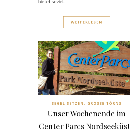
bietet soviel…
WEITERLESEN
,
SEGEL SETZEN
GROSSE TÖRNS
Unser Wochenende im
Center Parcs Nordseeküs