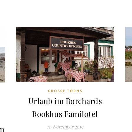
GROSSE TÖRNS
Urlaub im Borchards
O
Rookhus Familotel
11. November 2019
on