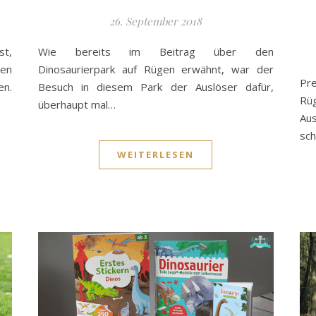
26. September 2018
Wie bereits im Beitrag über den
st,
Dinosaurierpark auf Rügen erwähnt, war der
hen
Pr
Besuch in diesem Park der Auslöser dafür,
en.
Rüg
überhaupt mal…
Aus
sch
WEITERLESEN