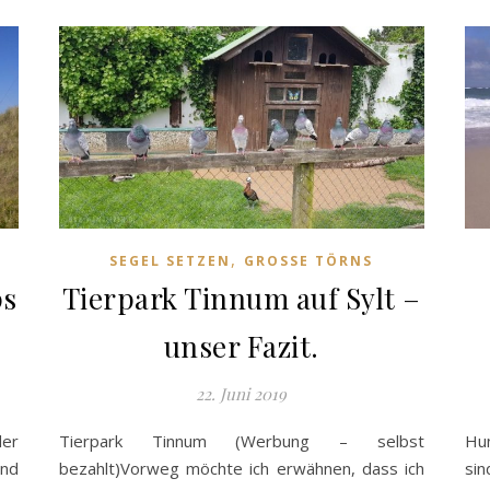
,
SEGEL SETZEN
GROSSE TÖRNS
ps
Tierpark Tinnum auf Sylt –
unser Fazit.
22. Juni 2019
der
Tierpark Tinnum (Werbung – selbst
Hun
und
bezahlt)Vorweg möchte ich erwähnen, dass ich
sin