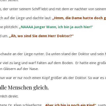
, der unter seinem Schiff lebt und mit dem er nachher von sein
ch auf die Liege und dachte laut:
„Hmm, die Dame hatte doch ge
e plötzlich:
„NAAAA junger Mann, ich bin ja auch hier!“
nd um.
„Äh, wo sind Sie denn Herr Doktor?“
 schaute an der Liege runter. Da unten stand der Doktor und se
 war viel zu lang und warf Falten auf dem Boden. Er hatte eine gr
den Gläsern auf der Nase.
nun war er nur noch einen Kopf größer als der Doktor. So war es
alle Menschen gleich.
lich direkt.
tete Dr. Klein schlagfertig.
„Aber ich bin ja noch ein Kind“
, sagt