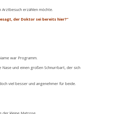
em Arztbesuch erzählen möchte.
sagt, der Doktor sei bereits hier?“
in Name war Programm.
oße Nase und einen großen Schnurrbart, der sich
 doch viel besser und angenehmer für beide.
e der kleine Matrose.