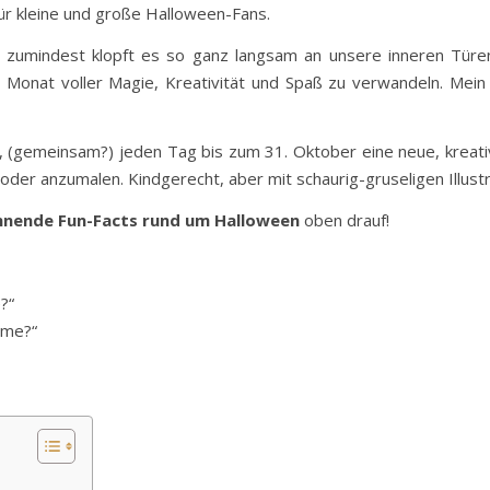
ür kleine und große Halloween-Fans.
 zumindest klopft es so ganz langsam an unsere inneren Türen
 Monat voller Magie, Kreativität und Spaß zu verwandeln. Mei
eit, (gemeinsam?) jeden Tag bis zum 31. Oktober eine neue, krea
 oder anzumalen. Kindgerecht, aber mit schaurig-gruseligen Illust
nnende Fun-Facts rund um Halloween
oben drauf!
?“
üme?“