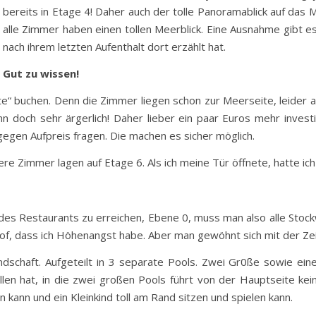
bereits in Etage 4! Daher auch der tolle Panoramablick auf das
alle Zimmer haben einen tollen Meerblick. Eine Ausnahme gibt 
nach ihrem letzten Aufenthalt dort erzählt hat.
Gut zu wissen!
e“ buchen. Denn die Zimmer liegen schon zur Meerseite, leider a
 doch sehr ärgerlich! Daher lieber ein paar Euros mehr inves
egen Aufpreis fragen. Die machen es sicher möglich.
ere Zimmer lagen auf Etage 6. Als ich meine Tür öffnete, hatte ic
es Restaurants zu erreichen, Ebene 0, muss man also alle Stoc
oof, dass ich Höhenangst habe. Aber man gewöhnt sich mit der Zei
dschaft. Aufgeteilt in 3 separate Pools. Zwei Gr0ße sowie eine
allen hat, in die zwei großen Pools führt von der Hauptseite ke
kann und ein Kleinkind toll am Rand sitzen und spielen kann.