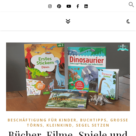
,
,
BESCHÄFTIGUNG FÜR KINDER
BUCHTIPPS
GROSSE T
,
,
ÖRNS
KLEINKIND
SEGEL SETZEN
Bücher, Filme, Spiele und