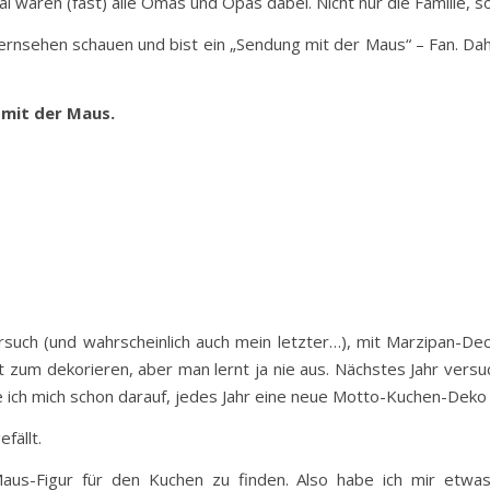
l waren (fast) alle Omas und Opas dabei. Nicht nur die Familie, s
 fernsehen schauen und bist ein „Sendung mit der Maus“ – Fan. Da
mit der Maus.
uch (und wahrscheinlich auch mein letzter…), mit Marzipan-Dec
t zum dekorieren, aber man lernt ja nie aus. Nächstes Jahr vers
e ich mich schon darauf, jedes Jahr eine neue Motto-Kuchen-Deko 
fällt.
aus-Figur für den Kuchen zu finden. Also habe ich mir etwa