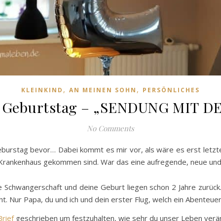
,
,
KLEINKIND
AN MEINEN SOHN
PERSÖNLICHES
r Geburtstag – „SENDUNG MIT 
No Comments
eburstag bevor… Dabei kommt es mir vor, als wäre es erst letz
m Krankenhaus gekommen sind. War das eine aufregende, neue un
e Schwangerschaft und deine Geburt liegen schon 2 Jahre zurück
t. Nur Papa, du und ich und dein erster Flug, welch ein Abenteuer
Brief
geschrieben um festzuhalten, wie sehr du unser Leben verän