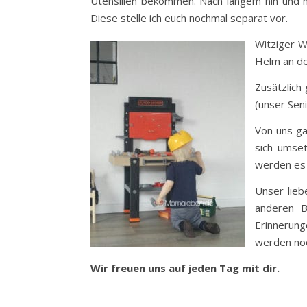
Utensilien bekommen. Nach langem hin und he
Diese stelle ich euch nochmal separat vor.
Witziger W
Helm an dei
Zusätzlich
(unser Sen
Von uns ga
sich umset
werden es n
Unser lieb
anderen Be
Erinnerung
werden noc
Wir freuen uns auf jeden Tag mit dir.