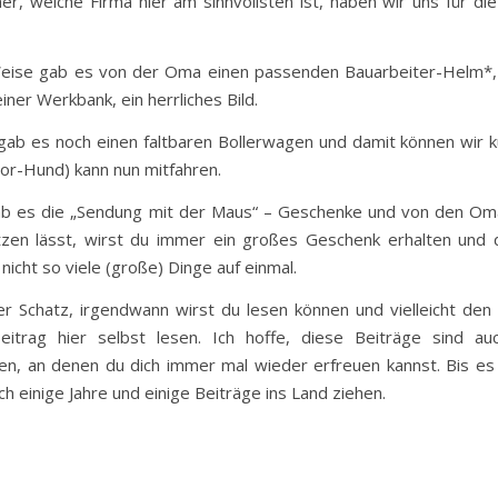
r, welche Firma hier am sinnvollsten ist, haben wir uns für di
eise gab es von der Oma einen passenden Bauarbeiter-Helm*, 
ner Werkbank, ein herrliches Bild.
 gab es noch einen faltbaren Bollerwagen und damit können wir kü
ior-Hund) kann nun mitfahren.
b es die „Sendung mit der Maus“ – Geschenke und von den Oma
zen lässt, wirst du immer ein großes Geschenk erhalten und da
icht so viele (große) Dinge auf einmal.
er Schatz, irgendwann wirst du lesen können und vielleicht den
itrag hier selbst lesen. Ich hoffe, diese Beiträge sind au
en, an denen du dich immer mal wieder erfreuen kannst. Bis es 
h einige Jahre und einige Beiträge ins Land ziehen.