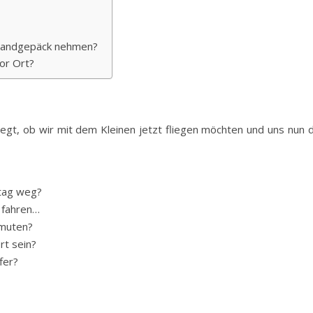
 Handgepäck nehmen?
vor Ort?
egt, ob wir mit dem Kleinen jetzt fliegen möchten und uns nun 
stag weg?
l fahren…
umuten?
rt sein?
fer?