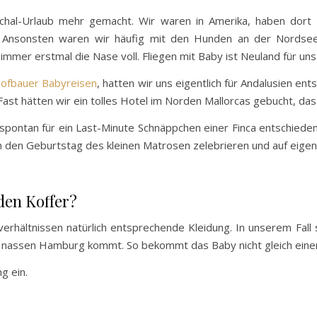
schal-Urlaub mehr gemacht. Wir waren in Amerika, haben dort
Ansonsten waren wir häufig mit den Hunden an der Nordsee,
immer erstmal die Nase voll. Fliegen mit Baby ist Neuland für uns
ofbauer Babyreisen
, hatten wir uns eigentlich für Andalusien e
st hätten wir ein tolles Hotel im Norden Mallorcas gebucht, das au
al spontan für ein Last-Minute Schnäppchen einer Finca entschied
den Geburtstag des kleinen Matrosen zelebrieren und auf eigene
den Koffer?
erhältnissen natürlich entsprechende Kleidung. In unserem Fall s
assen Hamburg kommt. So bekommt das Baby nicht gleich einen S
g ein.