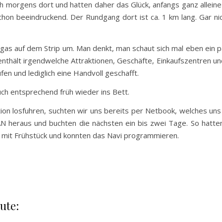
rüh morgens dort und hatten daher das Glück, anfangs ganz allei
on beeindruckend. Der Rundgang dort ist ca. 1 km lang. Gar nicht 
gas auf dem Strip um. Man denkt, man schaut sich mal eben ein 
enthält irgendwelche Attraktionen, Geschäfte, Einkaufszentren und
en und lediglich eine Handvoll geschafft.
uch entsprechend früh wieder ins Bett.
ion losfuhren, suchten wir uns bereits per Netbook, welches uns
N heraus und buchten die nächsten ein bis zwei Tage. So hatten
s mit Frühstück und konnten das Navi programmieren.
ute: