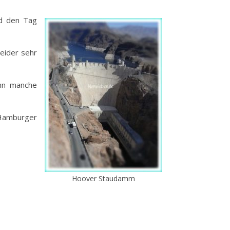
d den Tag
leider sehr
enn manche
Hamburger
Hoover Staudamm