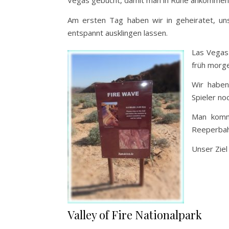
Vegas gebucht, damit man in Ruhe ankommen u
Am ersten Tag haben wir in geheiratet, 
entspannt ausklingen lassen.
Las Vegas 
früh morg
Wir haben
Spieler no
Man komm
Reeperbah
Unser Ziel
Valley of Fire Nationalpark