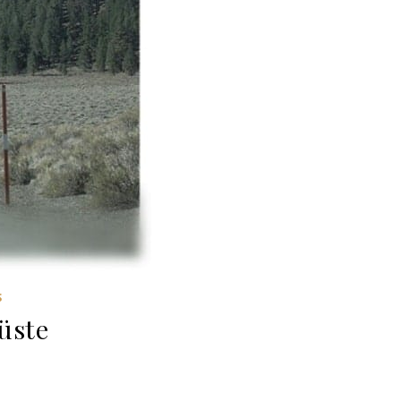
S
üste