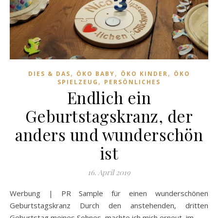
,
,
,
DIES & DAS
ÖKO BABY
ÖKO KINDER
ÖKO
,
SPIELZEUG
PERSÖNLICHES
Endlich ein
Geburtstagskranz, der
anders und wunderschön
ist
16. April 2019
Werbung | PR Sample für einen wunderschönen
Geburtstagskranz Durch den anstehenden, dritten
Geburtstag meines Sohnes, machte ich mich erneut, im…