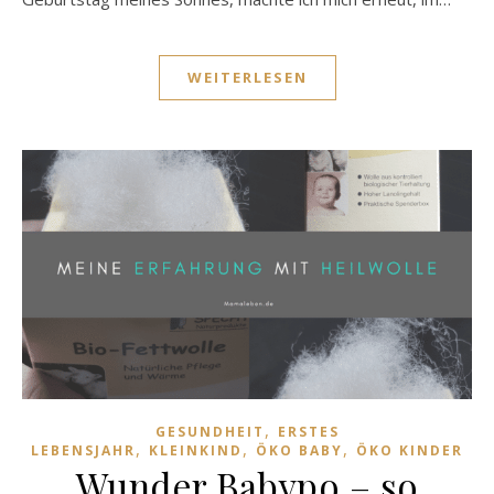
WEITERLESEN
,
GESUNDHEIT
ERSTES
,
,
,
LEBENSJAHR
KLEINKIND
ÖKO BABY
ÖKO KINDER
Wunder Babypo – so