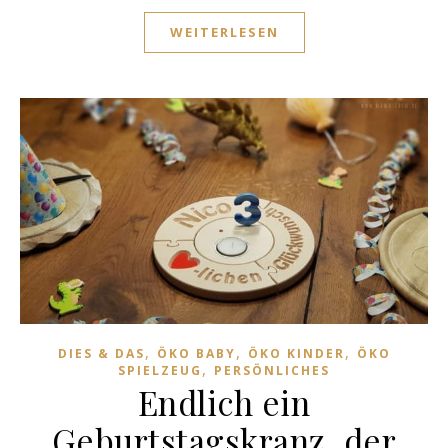
WEITERLESEN
,
,
,
DIES & DAS
ÖKO BABY
ÖKO KINDER
ÖKO
,
SPIELZEUG
PERSÖNLICHES
Endlich ein
Geburtstagskranz, der