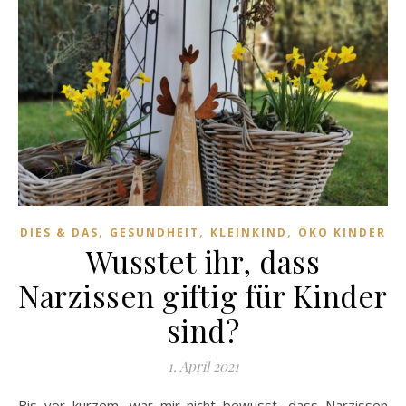
,
,
,
DIES & DAS
GESUNDHEIT
KLEINKIND
ÖKO KINDER
Wusstet ihr, dass
Narzissen giftig für Kinder
sind?
1. April 2021
Bis vor kurzem, war mir nicht bewusst, dass Narzissen