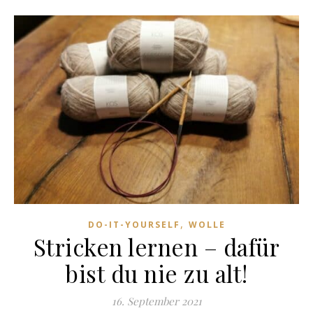
,
DO-IT-YOURSELF
WOLLE
Stricken lernen – dafür
bist du nie zu alt!
16. September 2021