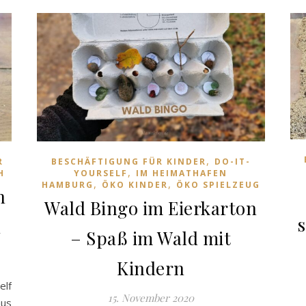
,
R
BESCHÄFTIGUNG FÜR KINDER
DO-IT-
,
H
YOURSELF
IM HEIMATHAFEN
,
,
HAMBURG
ÖKO KINDER
ÖKO SPIELZEUG
n
Wald Bingo im Eierkarton
s
n
– Spaß im Wald mit
Kindern
elf
15. November 2020
aus