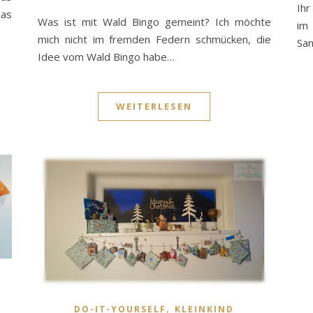
Ihr
das
Was ist mit Wald Bingo gemeint? Ich möchte
im
mich nicht im fremden Federn schmücken, die
San
Idee vom Wald Bingo habe…
WEITERLESEN
,
DO-IT-YOURSELF
KLEINKIND