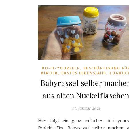
,
DO-IT-YOURSELF
BESCHÄFTIGUNG FÜ
,
,
KINDER
ERSTES LEBENSJAHR
LOGBUC
Babyrassel selber mache
aus alten Nuckelflasche
13. Januar 2021
Hier folgt ein ganz einfaches do-it-yours
Projekt. Eine Babyrassel selber machen, 