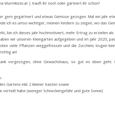
 Wurmkiste.at | Kauft ihr noch oder gärtnert ihr schon?
mer gern gegärtnert und etwas Gemüse gezogen. Mal ein Jahr etw
finde ich es umso wichtiger, meinen Kindern zu zeigen, wo das 
, bin ich dieses Jahr hochmotiviert, mehr Ertrag zu erzielen als
haben wir unseren Kleingarten aufgegeben und im Jahr 2020, pa
ecken viele Pflanzen weggefressen und die Zucchinis trugen kei
ichtig an!
bank vorgezogen, ohne Gewächshaus, so gut es eben geht. Di
n
es Gartens inkl. 2 kleiner Kästen sowie
e verteilt habe (weniger Schneckengefahr und gute Sonne)