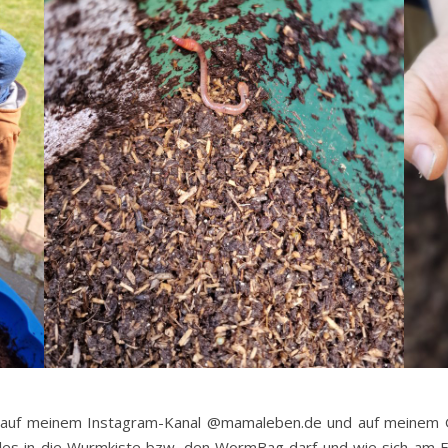
3 auf meinem Instagram-Kanal @mamaleben.de und auf meinem 
lles in die Wurmkiste bzw. den WormBag darf und wie sich am En