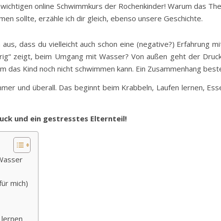
 wichtigen online Schwimmkurs der Rochenkinder! Warum das The
n sollte, erzähle ich dir gleich, ebenso unsere Geschichte.
n aus, dass du vielleicht auch schon eine (negative?) Erfahrun
wierig“ zeigt, beim Umgang mit Wasser? Von außen geht der Dr
m das Kind noch nicht schwimmen kann. Ein Zusammenhang besteh
mer und überall. Das beginnt beim Krabbeln, Laufen lernen, Ess
uck und ein gestresstes Elternteil!
 Wasser
ür mich)
 lernen