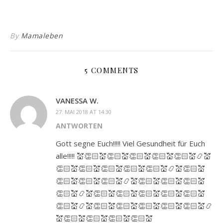
By
Mamaleben
5 COMMENTS
VANESSA W.
27. MAI 2018 AT 14:30
ANTWORTEN
Gott segne Euch!!!!! Viel Gesundheit für Euch
alle!!!!! 💒👏🏻💒👏🏻💒👏🏻💒👏🏻💒👏🏻💒📿💒
👏🏻💒👏🏻💒👏🏻💒👏🏻💒👏🏻💒📿💒👏🏻💒
👏🏻💒👏🏻💒👏🏻💒📿💒👏🏻💒👏🏻💒👏🏻💒
👏🏻💒📿💒👏🏻💒👏🏻💒👏🏻💒👏🏻💒👏🏻💒
👏🏻💒📿💒👏🏻💒👏🏻💒👏🏻💒👏🏻💒👏🏻💒📿
💒👏🏻💒👏🏻💒👏🏻💒👏🏻💒