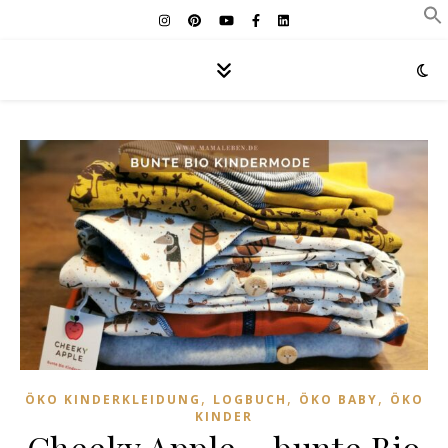
,
,
,
ÖKO KINDERKLEIDUNG
LOGBUCH
ÖKO BABY
ÖKO
KINDER
Cheeky Apple – bunte Bio