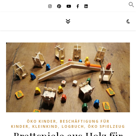
,
ÖKO KINDER
BESCHÄFTIGUNG FÜR
,
,
,
KINDER
KLEINKIND
LOGBUCH
ÖKO SPIELZEUG
Brettspiele aus Holz für