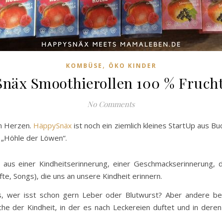
,
KOMBÜSE
ÖKO KINDER
näx Smoothierollen 100 % Fruch
No Comments
n Herzen.
HäppySnäx
ist noch ein ziemlich kleines StartUp aus Bu
 „Höhle der Löwen“.
aus einer Kindheitserinnerung, einer Geschmackserinnerung, d
te, Songs), die uns an unsere Kindheit erinnern.
s, wer isst schon gern Leber oder Blutwurst? Aber andere be
üche der Kindheit, in der es nach Leckereien duftet und in dere