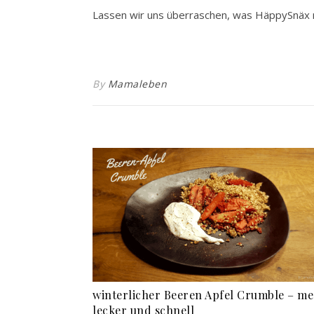
Lassen wir uns überraschen, was HäppySnäx no
By
Mamaleben
winterlicher Beeren Apfel Crumble – m
lecker und schnell