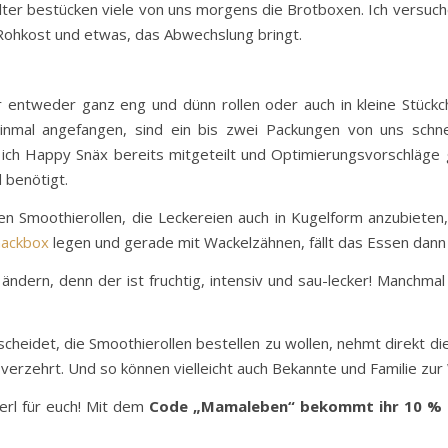
lter bestücken viele von uns morgens die Brotboxen. Ich versuc
/Rohkost und etwas, das Abwechslung bringt.
 entweder ganz eng und dünn rollen oder auch in kleine Stückc
 Einmal angefangen, sind ein bis zwei Packungen von uns schne
 ich Happy Snäx bereits mitgeteilt und Optimierungsvorschläg
 benötigt.
n Smoothierollen, die Leckereien auch in Kugelform anzubieten, 
nackbox
legen und gerade mit Wackelzähnen, fällt das Essen dann 
ändern, denn der ist fruchtig, intensiv und sau-lecker! Manchma
tscheidet, die Smoothierollen bestellen zu wollen, nehmt direkt d
l verzehrt. Und so können vielleicht auch Bekannte und Familie zu
erl für euch! Mit dem
Code „Mamaleben“ bekommt ihr 10 % 