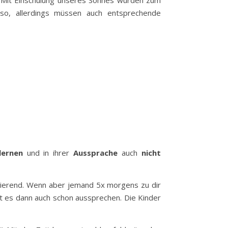
e. Mit Einschulung unseres Sohnes wurden zum
lso, allerdings müssen auch entsprechende
lernen
und in ihrer
Aussprache
auch
nicht
ritierend. Wenn aber jemand 5x morgens zu dir
t es dann auch schon aussprechen. Die Kinder