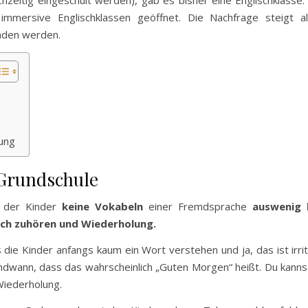
ichzeitig eingeschult werden), gab es bisher eine Englischklass
mersive Englischklassen geöffnet. Die Nachfrage steigt a
nden werden.
ung
 Grundschule
i der Kinder
keine Vokabeln
einer Fremdsprache
auswenig 
ch zuhören und Wiederholung.
s die Kinder anfangs kaum ein Wort verstehen und ja, das ist ir
ndwann, dass das wahrscheinlich „Guten Morgen“ heißt. Du kanns
Wiederholung.