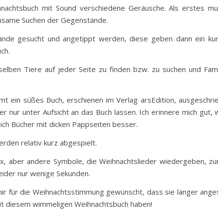
hnachtsbuch mit Sound verschiedene Geräusche. Als erstes mus
insame Suchen der Gegenstände.
nde gesucht und angetippt werden, diese geben dann ein kurz
ch.
eselben Tiere auf jeder Seite zu finden bzw. zu suchen und Fam
amt ein süßes Buch, erschienen im Verlag arsEdition, ausgeschrie
der nur unter Aufsicht an das Buch lassen. Ich erinnere mich gut
sich Bücher mit dicken Pappseiten besser.
rden relativ kurz abgespielt.
12x, aber andere Symbole, die Weihnachtslieder wiedergeben, zu
leider nur wenige Sekunden.
mir für die Weihnachtsstimmung gewünscht, dass sie länger ange
it diesem wimmeligen Weihnachtsbuch haben!