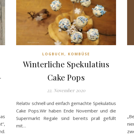
,
LOGBUCH
KOMBÜSE
Winterliche Spekulatius
–
Cake Pops
22. November 2020
Relativ schnell und einfach gemachte Spekulatius
Cake Pops.Wir haben Ende November und die
das
„Be
Supermarkt Regale sind bereits prall gefüllt
t“,
nie
mit…
nd.
zwe