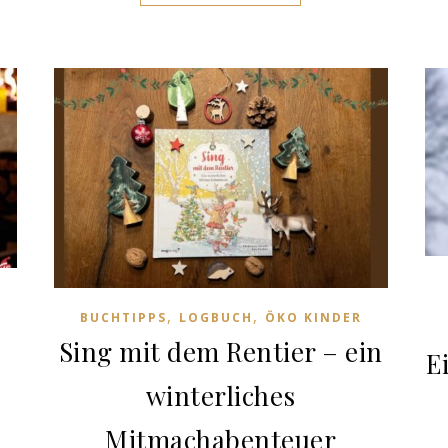
,
,
BUCHTIPPS
LOGBUCH
ÖKO KINDER
Sing mit dem Rentier – ein
E
winterliches
Mitmachabenteuer