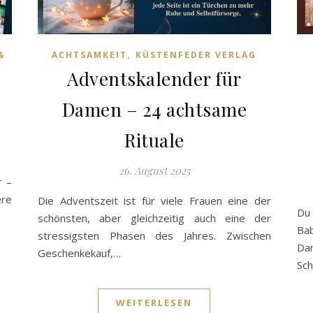
,
&
ACHTSAMKEIT
KÜSTENFEDER VERLAG
Adventskalender für
Damen – 24 achtsame
Rituale
26. August 2025
r –
ere
Die Adventszeit ist für viele Frauen eine der
Du 
schönsten, aber gleichzeitig auch eine der
Ba
stressigsten Phasen des Jahres. Zwischen
Da
Geschenkekauf,…
Sc
WEITERLESEN