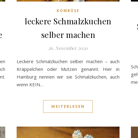
KOMBÜSE
n
leckere Schmalzkuchen
e
selber machen
26. November 2020
nen
Leckere Schmalzkuchen selber machen – auch
Sch
uch
Kräppelchen oder Mutzen genannt. Hier in
geh
mt.
Hamburg nennen wir sie Schmalzkuchen, auch
mei
wenn KEIN…
WEITERLESEN