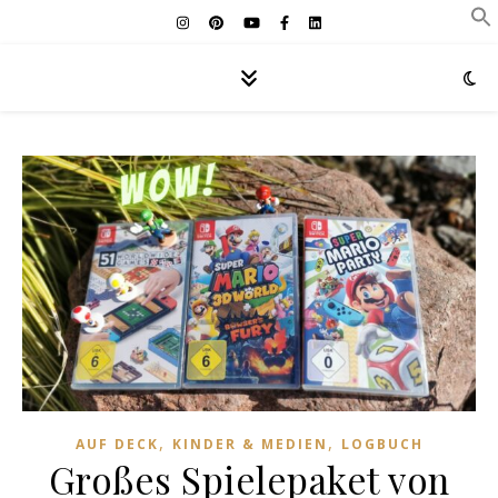
,
,
AUF DECK
KINDER & MEDIEN
LOGBUCH
Großes Spielepaket von