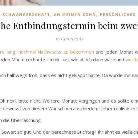
,
,
SCHWANGERSCHAFT
AN MEINEN SOHN
PERSÖNLICHES
che Entbindungstermin beim zwe
16 Comments
ahre lang, nochmal Nachwuchs zu bekommen
und jeden Monat wu
Jeden Monat rechnete ich mir aus, wie alt ich dann wäre und
wurde
ch halbwegs froh, dass es nicht geklappt hatte. Da wurde mir näm
h nein, bitte nicht. Weitere Monate vergingen und es sollte einf
h bewusst von diesem Wunsch verabschieden. Lieber realistisch b
ch die Überraschung!
. Soweit so gut. Und der berechnete Stichtag? Ihr ahnt es vielleic