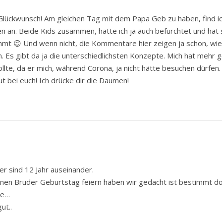
Glückwunsch! Am gleichen Tag mit dem Papa Geb zu haben, find ich 
en an. Beide Kids zusammen, hatte ich ja auch befürchtet und hat 
mt 😉 Und wenn nicht, die Kommentare hier zeigen ja schon, wie
en. Es gibt da ja die unterschiedlichsten Konzepte. Mich hat mehr
te, da er mich, während Corona, ja nicht hätte besuchen dürfen. 
gut bei euch! Ich drücke dir die Daumen!
er sind 12 Jahr auseinander.
inen Bruder Geburtstag feiern haben wir gedacht ist bestimmt do
me…
ut..