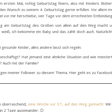
ersten Mal, richtig Geburtstag feiern, also mit Kindern. Bishe
 den Wunsch zu seinem 4. Geburtstag gerne erfüllen. Vor allem m
el vor mir herschiebe, vier Tage vor dem errechneten Entbindun
g am Geburtstag des Großen von allein auf den Weg macht un
ch weiß, ich bekomme ein Baby und das zählt doch auch. Natürlich
i gesunde Kinder, alles andere lässt sich regeln.
beschäftigt? Hat jemand eine ähnliche Situation und wie meister
? Auch mit der Familie?
dungen meiner Follower zu diesem Thema. Hier geht es zu Facebo
h überraschend,
eine Woche vor ET, auf den Weg gemacht.
Wir
un 2 Tage auseinander. 🙂