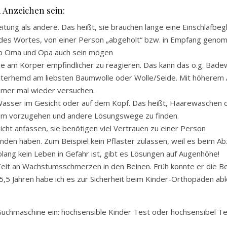
 Anzeichen sein:
ung als andere. Das heißt, sie brauchen lange eine Einschlafbeg
e des Wortes, von einer Person „abgeholt“ bzw. in Empfang geno
ieb Oma und Opa auch sein mögen
e am Körper empfindlicher zu reagieren. Das kann das o.g. Badewa
erhemd am liebsten Baumwolle oder Wolle/Seide. Mit höherem Alt
mmer mal wieder versuchen.
 Wasser im Gesicht oder auf dem Kopf. Das heißt, Haarewaschen od
sam vorzugehen und andere Lösungswege zu finden.
 nicht anfassen, sie benötigen viel Vertrauen zu einer Person
en haben. Zum Beispiel kein Pflaster zulassen, weil es beim Abzi
olang kein Leben in Gefahr ist, gibt es Lösungen auf Augenhöhe!
y-Zeit an Wachstumsschmerzen in den Beinen. Früh konnte er die
5,5 Jahren habe ich es zur Sicherheit beim Kinder-Orthopäden abkl
 Suchmaschine ein: hochsensible Kinder Test oder hochsensibel Te