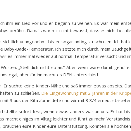
ch ihm ein Lied vor und er begann zu weinen. Es war mein erste
abys berührt. Damals war mir nicht bewusst, dass es nicht bei alle
sichtlich unangenehm, bis er sogar anfing zu schreien. Ich hatt
che Baby-Bade-Temperatur. Ich setzte mich durch, mein Bauchgefü
 wir es immer mal wieder auf normal-Temperatur versucht und imme
Worten: „Stell dich nicht so an.“ Aber wem wäre damit geholfen
 uns egal, aber für ihn macht es DEN Unterschied.
lein. Er suchte keine Kinder-Nähe und saß immer etwas abseits. Dam
haften zu schließen.
Die Eingewöhnung mit 2 Jahren in der Krippe 
n mit 3 aus der Kita abmeldete und wir mit 3 3/4 erneut starteten
und stellte sofort fest, wenn etwas anders war an uns. Er hat bis
as macht einiges im Alltag leichter und führt zu mehr Verständnis
nnen, brauchen eure Kinder eure Unterstützung. Könnten sie hochse