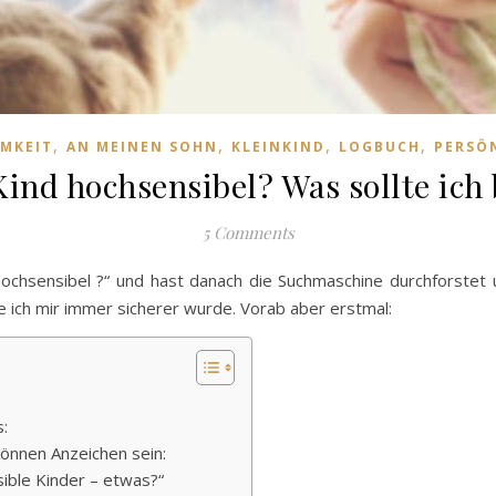
,
,
,
,
MKEIT
AN MEINEN SOHN
KLEINKIND
LOGBUCH
PERSÖ
Kind hochsensibel? Was sollte ich
5 Comments
 hochsensibel ?“ und hast danach die Suchmaschine durchforstet u
e ich mir immer sicherer wurde. Vorab aber erstmal:
s:
können Anzeichen sein:
sible Kinder – etwas?“