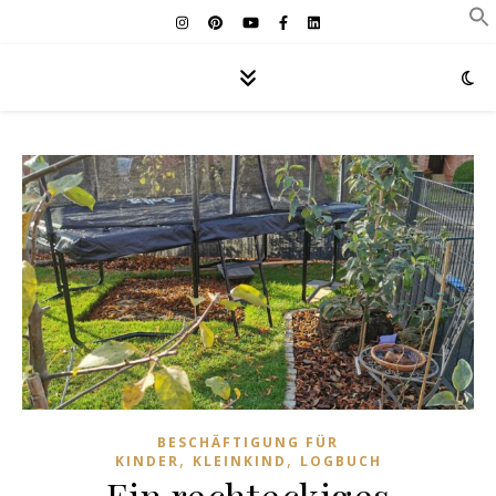
BESCHÄFTIGUNG FÜR
,
,
KINDER
KLEINKIND
LOGBUCH
Ein rechteckiges