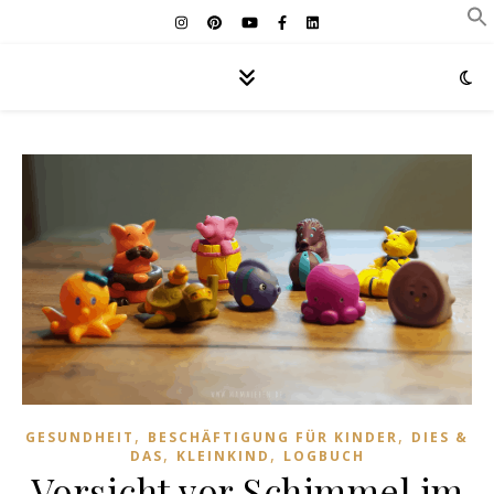
,
,
GESUNDHEIT
BESCHÄFTIGUNG FÜR KINDER
DIES &
,
,
DAS
KLEINKIND
LOGBUCH
Vorsicht vor Schimmel im