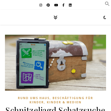
,
RUND UMS HAUS
BESCHÄFTIGUNG FÜR
,
KINDER
KINDER & MEDIEN
Schnitzeljagd Schatzsuche