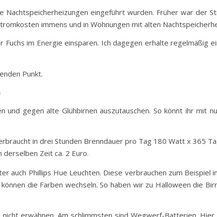
ie Nachtspeicherheizungen eingeführt wurden. Früher war der S
e Stromkosten immens und in Wohnungen mit alten Nachtspeicherh
 Fuchs im Energie einsparen. Ich dagegen erhalte regelmäßig ei
renden Punkt.
n
en und gegen alte Glühbirnen auszutauschen. So könnt ihr mit nu
verbraucht in drei Stunden Brenndauer pro Tag 180 Watt x 365 Ta
 derselben Zeit ca. 2 Euro.
ter auch Phillips Hue Leuchten. Diese verbrauchen zum Beispiel 
e können die Farben wechseln. So haben wir zu Halloween die Bi
h nicht erwähnen. Am schlimmsten sind Wegwerf-Batterien. Hier