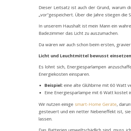
Dieser Leitsatz ist auch der Grund, warum d
„vor“gespeichert. Über die Jahre stiegen di
In unserem Haushalt ist mein Mann ein wahrer
Badezimmer das Licht zu auszumachen.
Da wären wir auch schon beim ersten, gravie
Licht und Leuchtmittel bewusst einsetze
Es lohnt sich, Energiesparlampen anzuschaff
Energiekosten einsparen.
Beispiel:
eine alte Glühbirne mit 60 Watt 
Eine Energiesparlampe mit 6 Watt kostet in
Wir nutzen einige
smart-Home Geräte
, darun
gesteuert und ein netter Nebeneffekt ist, si
lassen.
Das Batterien umweltschädlich sind, muss ic