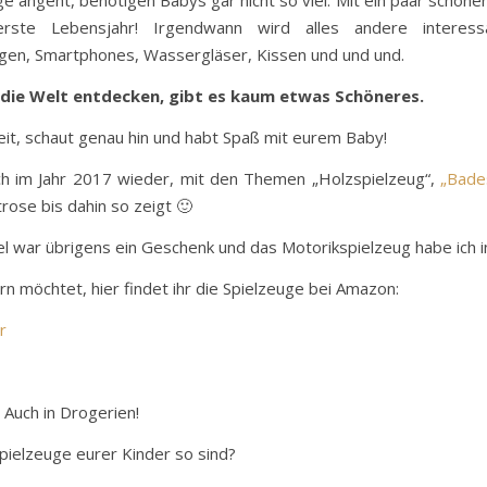
e angeht, benötigen Babys gar nicht so viel. Mit ein paar schö
rste Lebensjahr! Irgendwann wird alles andere interessa
gen, Smartphones, Wassergläser, Kissen und und und.
die Welt entdecken, gibt es kaum etwas Schöneres.
eit, schaut genau hin und habt Spaß mit eurem Baby!
ch im Jahr 2017 wieder, mit den Themen „Holzspielzeug“,
„Bade
rose bis dahin so zeigt 🙂
l war übrigens ein Geschenk und das Motorikspielzeug habe ich i
ern möchtet, hier findet ihr die Spielzeuge bei Amazon:
r
 Auch in Drogerien!
spielzeuge eurer Kinder so sind?