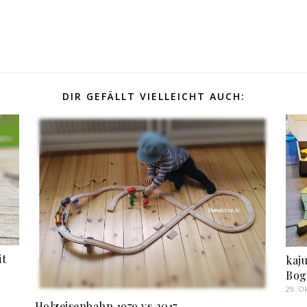
DIR GEFÄLLT VIELLEICHT AUCH:
it
kaj
Bog
29. O
Holzeisenbahn 1979 vs 2017