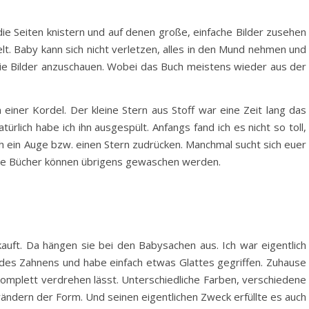
die Seiten knistern und auf denen große, einfache Bilder zusehen
t. Baby kann sich nicht verletzen, alles in den Mund nehmen und
e Bilder anzuschauen. Wobei das Buch meistens wieder aus der
 einer Kordel. Der kleine Stern aus Stoff war eine Zeit lang das
türlich habe ich ihn ausgespült. Anfangs fand ich es nicht so toll,
h ein Auge bzw. einen Stern zudrücken. Manchmal sucht sich euer
 Die Bücher können übrigens gewaschen werden.
kauft. Da hängen sie bei den Babysachen aus. Ich war eigentlich
it des Zahnens und habe einfach etwas Glattes gegriffen. Zuhause
l komplett verdrehen lässt. Unterschiedliche Farben, verschiedene
rändern der Form. Und seinen eigentlichen Zweck erfüllte es auch