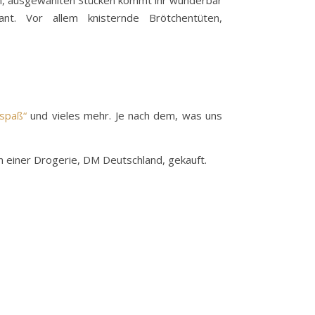
nen, ausgewählten Stücken kommt ihr wunderbar
nt. Vor allem knisternde Brötchentüten,
spaß“
und vieles mehr. Je nach dem, was uns
n einer Drogerie, DM Deutschland, gekauft.