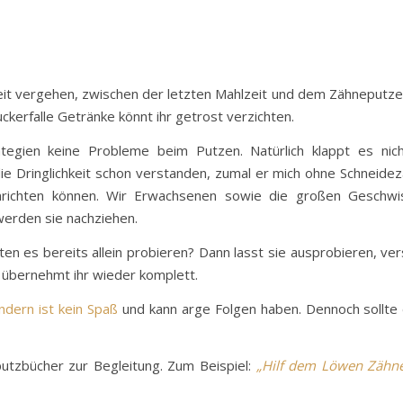
eit vergehen, zwischen der letzten Mahlzeit und dem Zähneputze
uckerfalle Getränke könnt ihr getrost verzichten.
tegien keine Probleme beim Putzen. Natürlich klappt es nic
e Dringlichkeit schon verstanden, zumal er mich ohne Schneide
ichten können. Wir Erwachsenen sowie die großen Geschwis
 werden sie nachziehen.
ten es bereits allein probieren? Dann lasst sie ausprobieren, ve
 übernehmt ihr wieder komplett.
indern ist kein Spaß
und kann arge Folgen haben. Dennoch sollte d
nputzbücher zur Begleitung. Zum Beispiel:
„Hilf dem Löwen Zähne