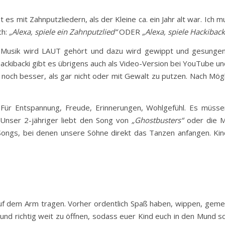
at es mit Zahnputzliedern, als der Kleine ca. ein Jahr alt war. Ic
ch:
„Alexa, spiele ein Zahnputzlied“
ODER
„Alexa, spiele Hackiback
ie Musik wird LAUT gehört und dazu wird gewippt und gesungen
Hackibacki gibt es übrigens auch als Video-Version bei YouTube
r noch besser, als gar nicht oder mit Gewalt zu putzen. Nach Mögli
. Für Entspannung, Freude, Erinnerungen, Wohlgefühl. Es müss
Unser 2-jähriger liebt den Song von
„Ghostbusters“
oder die Me
ongs, bei denen unsere Söhne direkt das Tanzen anfangen. Kin
 auf dem Arm tragen. Vorher ordentlich Spaß haben, wippen, ge
und richtig weit zu öffnen, sodass euer Kind euch in den Mund 