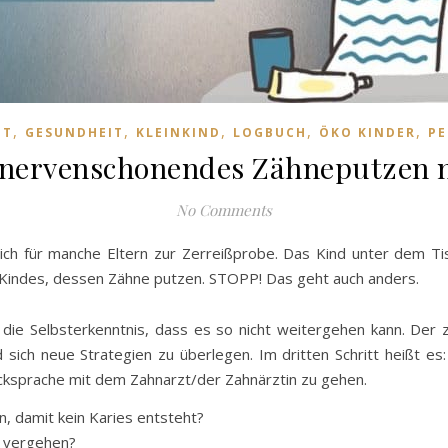
,
,
,
,
,
IT
GESUNDHEIT
KLEINKIND
LOGBUCH
ÖKO KINDER
PE
r nervenschonendes Zähneputzen 
No Comments
sich für manche Eltern zur Zerreißprobe. Das Kind unter dem T
 Kindes, dessen Zähne putzen. STOPP! Das geht auch anders.
t die Selbsterkenntnis, dass es so nicht weitergehen kann. Der 
sich neue Strategien zu überlegen. Im dritten Schritt heißt e
Rücksprache mit dem Zahnarzt/der Zahnärztin zu gehen.
 damit kein Karies entsteht?
n vergehen?