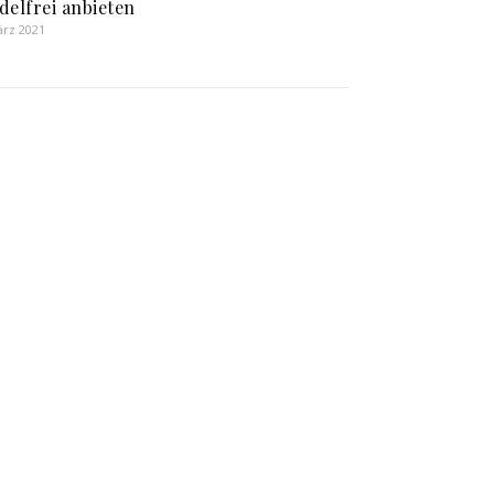
delfrei anbieten
ärz 2021