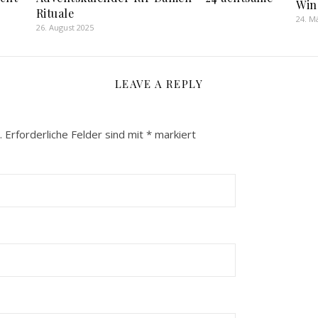
Win
Rituale
24. M
26. August 2025
LEAVE A REPLY
.
Erforderliche Felder sind mit
*
markiert