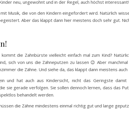
ür Kinder neu, ungewohnt und in der Regel, auch höchst interessan
l mit Musik, die von den Kindern eingefordert wird. Natürlich wis
begeistert. Aber das klappt dann hier meistens doch sehr gut. Nic
n!
kommt die Zahnbürste vielleicht einfach mal zum Kind? Natürlich
sind, sich von uns die Zähneputzen zu lassen 😉 Aber manchmal i
zimmer die Zähne. Und siehe da, das klappt dann meistens auch 
ein und hat auch aus Kindersicht, nicht das Geringste damit
die sie gerade verfolgen. Sie sollen dennoch lernen, dass das P
spektlos behandelt werden.
 müssen die Zähne mindestens einmal richtig gut und lange geput