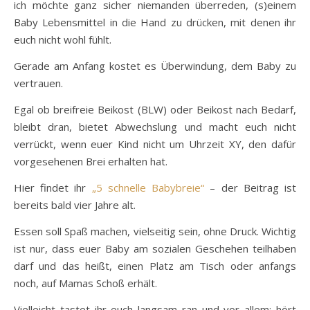
ich möchte ganz sicher niemanden überreden, (s)einem
Baby Lebensmittel in die Hand zu drücken, mit denen ihr
euch nicht wohl fühlt.
Gerade am Anfang kostet es Überwindung, dem Baby zu
vertrauen.
Egal ob breifreie Beikost (BLW) oder Beikost nach Bedarf,
bleibt dran, bietet Abwechslung und macht euch nicht
verrückt, wenn euer Kind nicht um Uhrzeit XY, den dafür
vorgesehenen Brei erhalten hat.
Hier findet ihr
„5 schnelle Babybreie“
– der Beitrag ist
bereits bald vier Jahre alt.
Essen soll Spaß machen, vielseitig sein, ohne Druck. Wichtig
ist nur, dass euer Baby am sozialen Geschehen teilhaben
darf und das heißt, einen Platz am Tisch oder anfangs
noch, auf Mamas Schoß erhält.
Vielleicht tastet ihr euch langsam ran und vor allem: hört