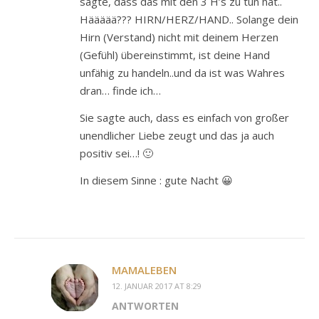
sagte, dass das mit den 3 H’s zu tun hat..
Häääää??? HIRN/HERZ/HAND.. Solange dein
Hirn (Verstand) nicht mit deinem Herzen
(Gefühl) übereinstimmt, ist deine Hand
unfähig zu handeln..und da ist was Wahres
dran… finde ich…
Sie sagte auch, dass es einfach von großer
unendlicher Liebe zeugt und das ja auch
positiv sei…! 🙂
In diesem Sinne : gute Nacht 😀
MAMALEBEN
12. JANUAR 2017 AT 8:29
ANTWORTEN