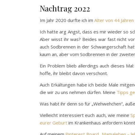
Nachtrag 2022
Im Jahr 2020 durfte ich im
Alter von 44 Jahren
Ich hatte arg Angst, dass es mir wieder so 
Aber wisst ihr was? Beides war fast nicht v
auch Sodbrennen in der Schwangerschaft hatt
kaum an, aber vom Sodbrennen in der zweiten
Ein Problem blieb allerdings auch dieses Mal
hoffe, ihr bleibt davon verschont.
Auch Erkältungen habe ich beide Male mitgen
die wir zu uns nehmen dürfen. Meine
Tipps ge
Was habt ihr denn so für „Wehwehchen“, auße
Vielleicht interessiert euch auch, wie meine
Sp
eurer Geburt
im Krankenhaus anfordern könn
Auf meinem
Pinterest Board „Mamaleben – leb