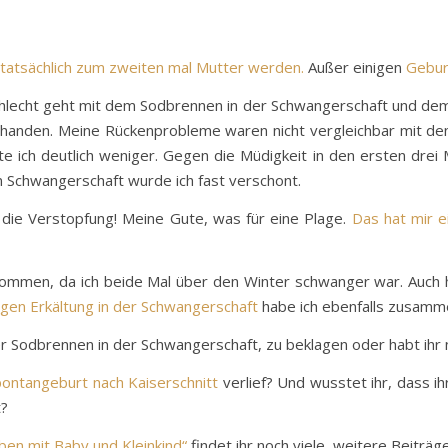
 tatsächlich zum zweiten mal Mutter werden.
Außer einigen
Gebur
schlecht geht mit dem Sodbrennen in der Schwangerschaft und d
orhanden. Meine Rückenprobleme waren nicht vergleichbar mit 
e ich deutlich weniger. Gegen die Müdigkeit in den ersten drei
 Schwangerschaft wurde ich fast verschont.
: die Verstopfung! Meine Gute, was für eine Plage.
Das hat mir e
ommen, da ich beide Mal über den Winter schwanger war. Auch hi
gen Erkältung in der Schwangerschaft
habe ich ebenfalls zusamm
r Sodbrennen in der Schwangerschaft, zu beklagen oder habt ihr
ontangeburt nach Kaiserschnitt
verlief? Und wusstet ihr, dass i
t?
en mit Baby und Kleinkind“
findet ihr noch viele, weitere Beitr