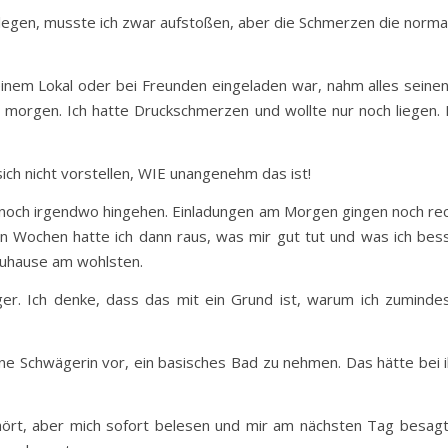
gen, musste ich zwar aufstoßen, aber die Schmerzen die normale
n einem Lokal oder bei Freunden eingeladen war, nahm alles seine
orgen. Ich hatte Druckschmerzen und wollte nur noch liegen. Di
ich nicht vorstellen, WIE unangenehm das ist!
noch irgendwo hingehen. Einladungen am Morgen gingen noch rec
n Wochen hatte ich dann raus, was mir gut tut und was ich besse
 Zuhause am wohlsten.
r. Ich denke, dass das mit ein Grund ist, warum ich zuminde
ne Schwägerin vor, ein basisches Bad zu nehmen. Das hätte bei i
ört, aber mich sofort belesen und mir am nächsten Tag besagt