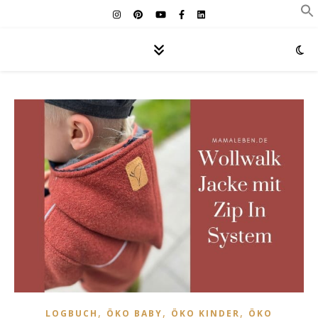
,
,
,
LOGBUCH
ÖKO BABY
ÖKO KINDER
ÖKO