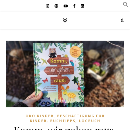
,
ÖKO KINDER
BESCHÄFTIGUNG FÜR
,
,
KINDER
BUCHTIPPS
LOGBUCH
Komm, wir gehen raus.