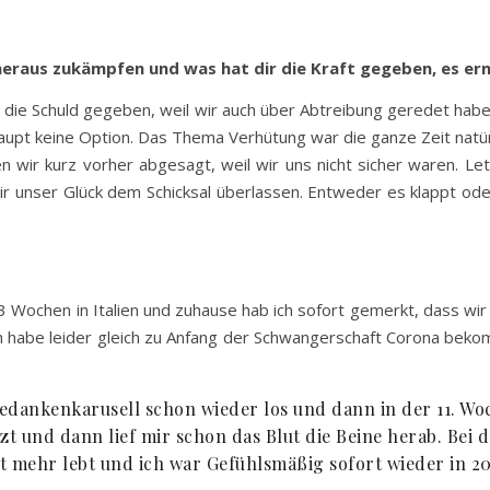
 heraus zukämpfen und was hat dir die Kraft gegeben, es er
ir die Schuld gegeben, weil wir auch über Abtreibung geredet habe
aupt keine Option. Das Thema Verhütung war die ganze Zeit natü
wir kurz vorher abgesagt, weil wir uns nicht sicher waren. Let
wir unser Glück dem Schicksal überlassen. Entweder es klappt oder 
r 3 Wochen in Italien und zuhause hab ich sofort gemerkt, dass wi
h habe leider gleich zu Anfang der Schwangerschaft Corona beko
Gedankenkarusell schon wieder los und dann in der 11. Woc
zt und dann lief mir schon das Blut die Beine herab. Bei
t mehr lebt und ich war Gefühlsmäßig sofort wieder in 20