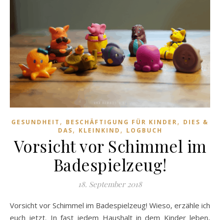
,
,
GESUNDHEIT
BESCHÄFTIGUNG FÜR KINDER
DIES &
,
,
DAS
KLEINKIND
LOGBUCH
Vorsicht vor Schimmel im
Badespielzeug!
18. September 2018
Vorsicht vor Schimmel im Badespielzeug! Wieso, erzähle ich
euch jetzt. In fast jedem Haushalt in dem Kinder leben,