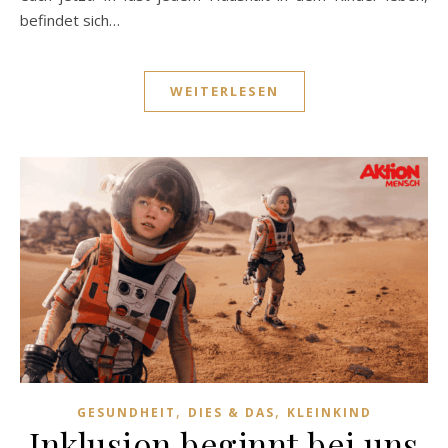
befindet sich…
WEITERLESEN
,
,
GESUNDHEIT
DIES & DAS
KLEINKIND
Inklusion beginnt bei uns