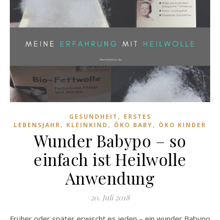
,
GESUNDHEIT
ERSTES
,
,
,
LEBENSJAHR
KLEINKIND
ÖKO BABY
ÖKO KINDER
Wunder Babypo – so
einfach ist Heilwolle
Anwendung
20. Juli 2018
Früher oder später erwischt es jeden – ein wunder Babypo