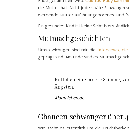
Ende gesund sein wird.
Claudias Baby kam mi
die Mutter hat. Nicht jede späte Schwangersch
werdende Mutter auf ihr ungeborenes Kind fre
Ein gesundes Kind ist keine Selbstverständlich
Mutmachgeschichten
Umso wichtiger sind mir die
Interviews, die
geprägt sind. Am Ende sind es Mutmachgeschi
Ruft dich eine innere Stimme, vo
Ängsten.
Mamaleben.de
Chancen schwanger über 
Wie steht es eigentlich um die Fruchtbarke