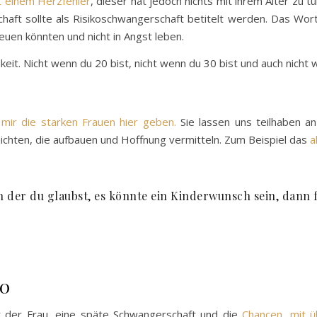
t einem Herzfehler
, dieser hat jedoch nichts mit ihrem Alter zu 
aft sollte als Risikoschwangerschaft betitelt werden. Das Wort 
uen könnten und nicht in Angst leben.
keit. Nicht wenn du 20 bist, nicht wenn du 30 bist und auch nicht 
 mir die starken Frauen hier geben.
Sie lassen uns teilhaben a
chten, die aufbauen und Hoffnung vermitteln. Zum Beispiel das
a
n der du glaubst, es könnte ein Kinderwunsch sein, dann
40
it der Frau, eine späte Schwangerschaft und die
Chancen, mit 