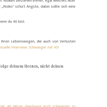
tun. Risiken bestehen immer, egal welches Alter
„Risiko“ schürt Ängste, dabei sollte sich eine
wenn du 40 bist.
n ihren Lebenswegen, die auch von Verlusten
ktuelle Interview: Schwanger mit 45!
 folge deinem Herzen, nicht deinen
über 40 Jahren überhaupt noch schwanger zu