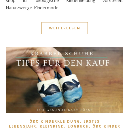
Shop für ökologische Kinderkleidung vorstellen.
Naturzwerge-Kindermode…
WEITERLESEN
,
ÖKO KINDERKLEIDUNG
ERSTES
,
,
,
LEBENSJAHR
KLEINKIND
LOGBUCH
ÖKO KINDER