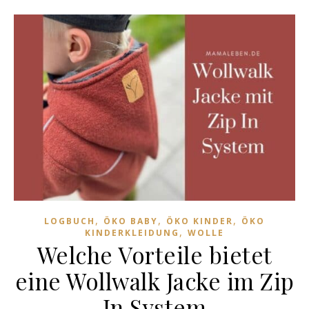
,
,
,
LOGBUCH
ÖKO BABY
ÖKO KINDER
ÖKO
,
KINDERKLEIDUNG
WOLLE
Welche Vorteile bietet
eine Wollwalk Jacke im Zip
In System