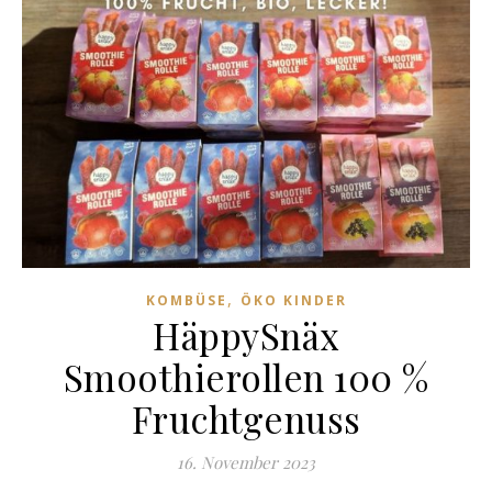
,
KOMBÜSE
ÖKO KINDER
HäppySnäx
Smoothierollen 100 %
Fruchtgenuss
16. November 2023