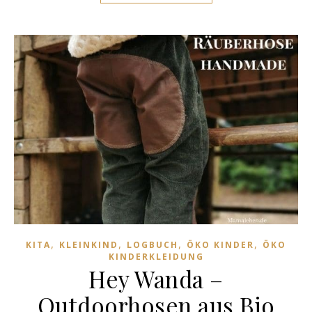
,
,
,
,
KITA
KLEINKIND
LOGBUCH
ÖKO KINDER
ÖKO
KINDERKLEIDUNG
Hey Wanda –
Outdoorhosen aus Bio