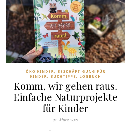
,
ÖKO KINDER
BESCHÄFTIGUNG FÜR
,
,
KINDER
BUCHTIPPS
LOGBUCH
Komm, wir gehen raus.
Einfache Naturprojekte
für Kinder
31. März 2021