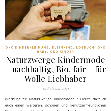
,
,
,
ÖKO KINDERKLEIDUNG
KLEINKIND
LOGBUCH
ÖKO
,
BABY
ÖKO KINDER
Naturzwerge Kindermode
– nachhaltig, Bio, fair – für
Wolle Liebhaber
17. Februar 2021
Werbung für Naturzwerge Kindermode / Heute darf ich
euch einen weiteren, schönen und benutzerfreundlichen