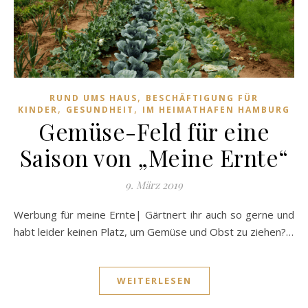
,
RUND UMS HAUS
BESCHÄFTIGUNG FÜR
,
,
KINDER
GESUNDHEIT
IM HEIMATHAFEN HAMBURG
Gemüse-Feld für eine
Saison von „Meine Ernte“
9. März 2019
Werbung für meine Ernte| Gärtnert ihr auch so gerne und
habt leider keinen Platz, um Gemüse und Obst zu ziehen?…
WEITERLESEN