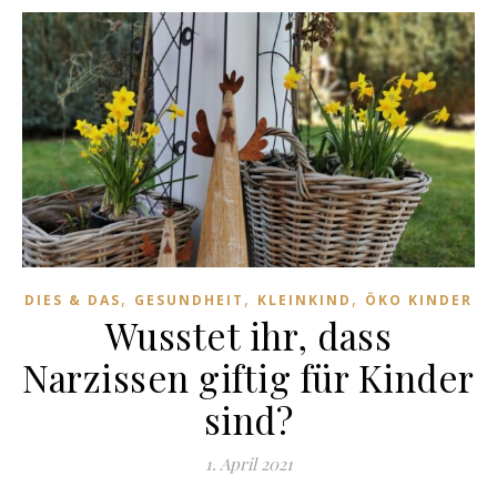
,
,
,
DIES & DAS
GESUNDHEIT
KLEINKIND
ÖKO KINDER
Wusstet ihr, dass
Narzissen giftig für Kinder
sind?
1. April 2021