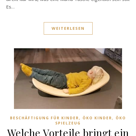
Es…
WEITERLESEN
,
,
BESCHÄFTIGUNG FÜR KINDER
ÖKO KINDER
ÖKO
SPIELZEUG
Welche Vorteile bringt ein