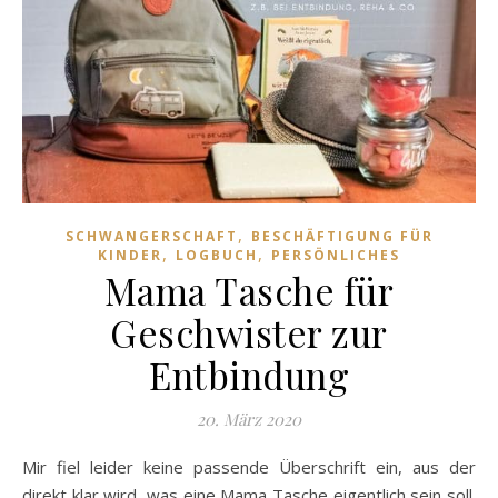
,
SCHWANGERSCHAFT
BESCHÄFTIGUNG FÜR
,
,
KINDER
LOGBUCH
PERSÖNLICHES
Mama Tasche für
Geschwister zur
Entbindung
20. März 2020
Mir fiel leider keine passende Überschrift ein, aus der
direkt klar wird, was eine Mama Tasche eigentlich sein soll.