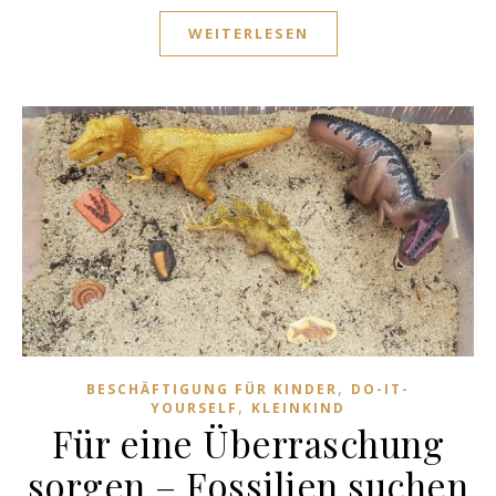
WEITERLESEN
,
BESCHÄFTIGUNG FÜR KINDER
DO-IT-
,
YOURSELF
KLEINKIND
Für eine Überraschung
sorgen – Fossilien suchen