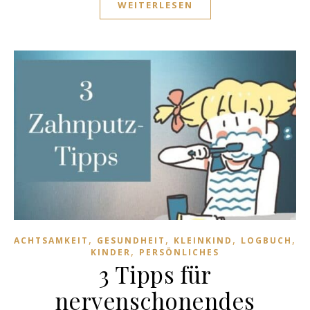
WEITERLESEN
,
,
,
,
ACHTSAMKEIT
GESUNDHEIT
KLEINKIND
LOGBUCH
Ö
,
KINDER
PERSÖNLICHES
3 Tipps für
nervenschonendes