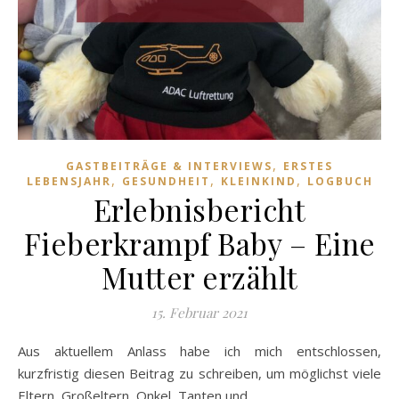
,
GASTBEITRÄGE & INTERVIEWS
ERSTES
,
,
,
LEBENSJAHR
GESUNDHEIT
KLEINKIND
LOGBUCH
Erlebnisbericht
Fieberkrampf Baby – Eine
Mutter erzählt
15. Februar 2021
Aus aktuellem Anlass habe ich mich entschlossen,
kurzfristig diesen Beitrag zu schreiben, um möglichst viele
Eltern, Großeltern, Onkel, Tanten und…