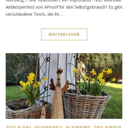
Antikörpertest von AProof für den Selbstgebrauch? Es gibt
verschiedene Tests, die ihr…
WEITERLESEN
,
,
,
DIES & DAS
GESUNDHEIT
KLEINKIND
ÖKO KINDER