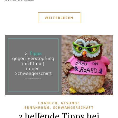
WEITERLESEN
,
LOGBUCH
GESUNDE
,
ERNÄHRUNG
SCHWANGERSCHAFT
3 helfende Tipps bei